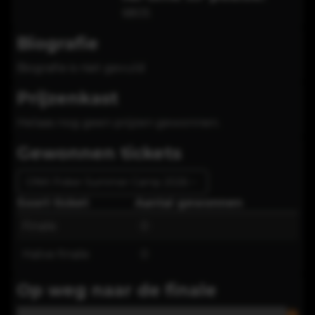
6805
Biografie
Biografie is niet gevuld
Prijzenkast
Helaas nog geen prijzen gewonnen.
Gewonnen tickets
ONK Poker Summer Camp 2026
Soort ticket
Aantal gewonnen
Finale
0
Halve finale
0
Op weg naar de finale