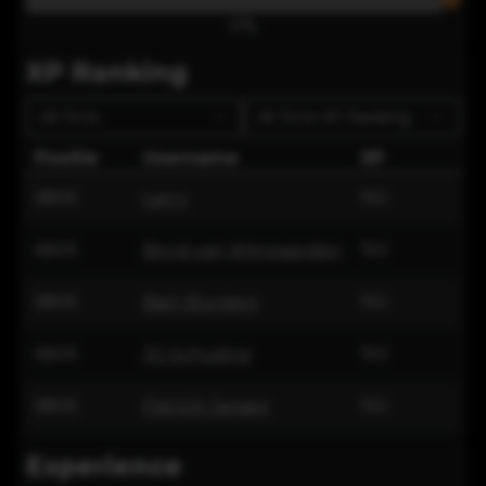
0
%
XP Ranking
All Time
All Time
XP Ranking
Positie
Username
XP
6805
Larry
150
6805
Boyd van Wijngaarden
150
6805
Bart Burgers
150
6805
JD Schuiling
150
6805
Patrick Jansen
150
Experience