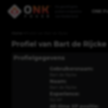
De gezelligste
ONK P
pokercompetitie
van Nederland
Home
>
Profiel van Bart de Rijcke
Profiel van
Bart de Rijcke
Profielgegevens
Gebruikersnaam:
Bart de Rijcke
Naam:
Bart de Rijcke
Experience:
152
XP
All-time XP positie: