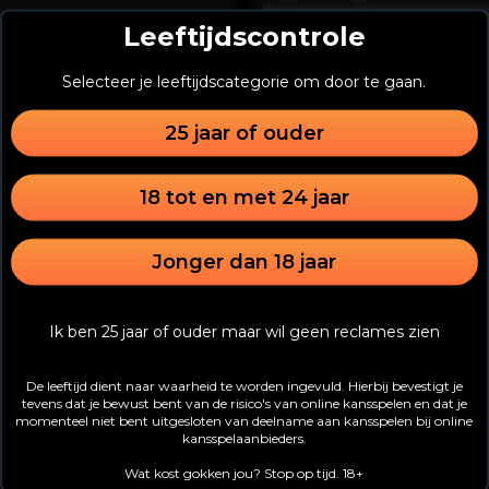
Leeftijdscontrole
152
Selecteer je leeftijdscategorie om door te gaan.
Resultaten
25 jaar of ouder
Toernooi
18 tot en met 24 jaar
Online
Pokerkampioenschap van
Jonger dan 18 jaar
Didam
Pokerkampioenschap van
Ik ben 25 jaar of ouder maar wil geen reclames zien
Ede
Pokerkampioenschap van
De leeftijd dient naar waarheid te worden ingevuld. Hierbij bevestigt je
Ermelo
tevens dat je bewust bent van de risico's van online kansspelen en dat je
momenteel niet bent uitgesloten van deelname aan kansspelen bij online
Pokerkampioenschap van
kansspelaanbieders.
carrière
Didam
Wat kost gokken jou? Stop op tijd. 18+