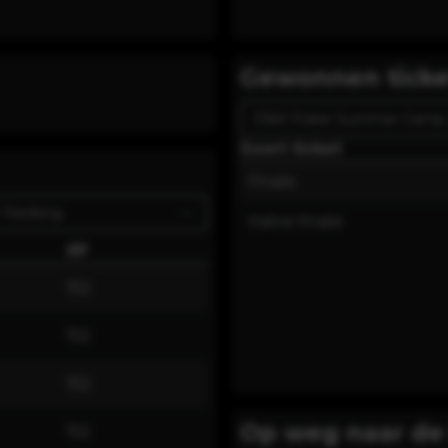
Gewonnen ticke
ONK Poker Summer Camp 
Soort ticket
Finale
 Ranking
Halve finale
XP
152
152
152
Op weg naar de 
152