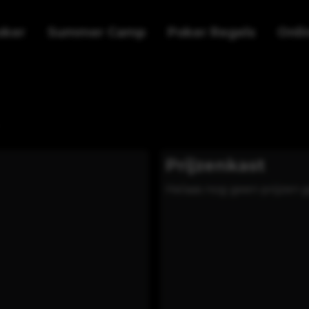
oker
Summer Camp
Poker Regels
Onli
Prijzenkast
Helaas nog geen prijzen