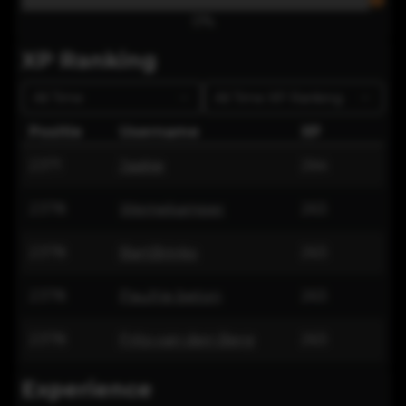
0
%
XP Ranking
All Time
All Time
XP Ranking
Positie
Username
XP
2371
Jaakie
264
2378
Wemekamper
263
2378
BartBrinks
263
2378
Paultje beton
263
2378
Frits-van den Berg
263
Experience