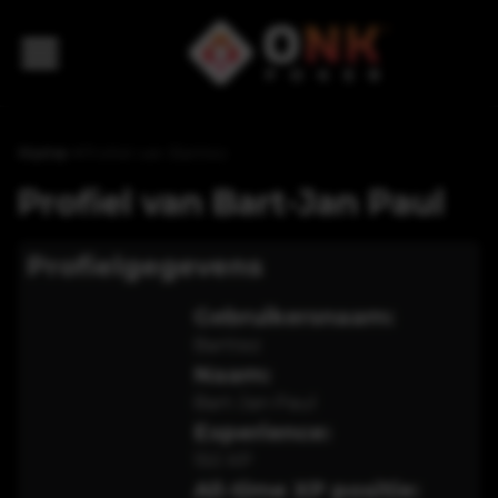
Home
>
Profiel van Barttez
Profiel van
Bart-Jan Paul
Profielgegevens
Gebruikersnaam:
Barttez
Naam:
Bart-Jan Paul
Experience:
150
XP
All-time XP positie: