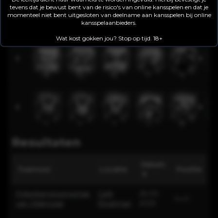
tevens dat je bewust bent van de risico's van online kansspelen en dat je
momenteel niet bent uitgesloten van deelname aan kansspelen bij online
kansspelaanbieders.
Wat kost gokken jou? Stop op tijd. 18+
Resultaten
Datum
Toernooi
Locatie
Positie
R
▼
Pokerkampioenschap
Café
25-03-
n.v.t.
van Oldenzaal
Moatman
2023