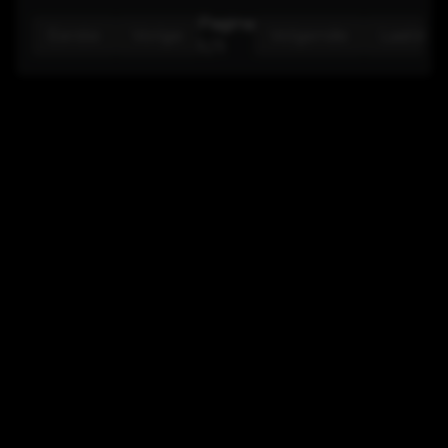
Pagina
Eerste
Vorige
Volgende
Laatste
1
/
1