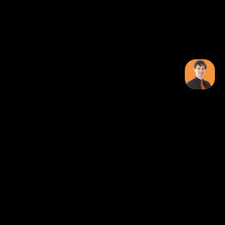
Over ONK Poker