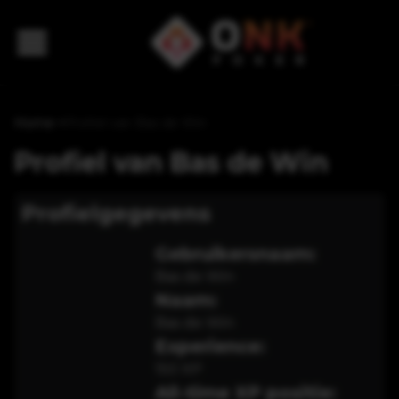
Home
>
Profiel van Bas de Win
Profiel van
Bas de Win
Profielgegevens
Gebruikersnaam:
Bas de Win
Naam:
Bas de Win
Experience:
150
XP
All-time XP positie: