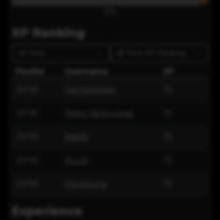
0
%
XP Ranking
All Time
All Time
XP Ranking
Positie
Username
XP
20761
harmpleijzier
75
20761
Peter Verbrugge
75
20761
Bas90
75
20761
Huub
75
20761
Paulleune
75
Experience