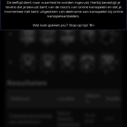
De leeftijd dient naar waarheid te worden ingevuld. Hierbij bevestigt je
tevens dat je bewust bent van de risico's van online kansspelen en dat je
momenteel niet bent uitgesloten van deelname aan kansspelen bij online
kansspelaanbieders.
Wat kost gokken jou? Stop op tijd. 18+
Resultaten
Datum
Toernooi
Locatie
Positie
▼
Dance
Pokerkampioenschap
19-05-
Masters
n.v.t.
van Oosterhout
2019
Oosterhout