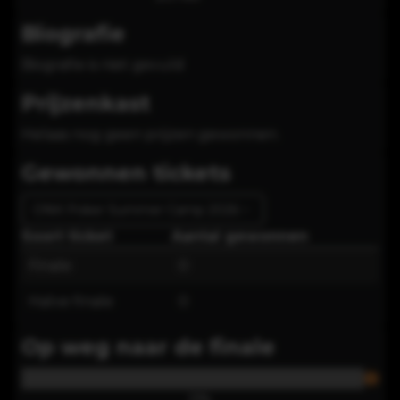
Biografie
Biografie is niet gevuld
Prijzenkast
Helaas nog geen prijzen gewonnen.
Gewonnen tickets
ONK Poker Summer Camp 2026
Soort ticket
Aantal gewonnen
Finale
0
Halve finale
0
Op weg naar de finale
0
%