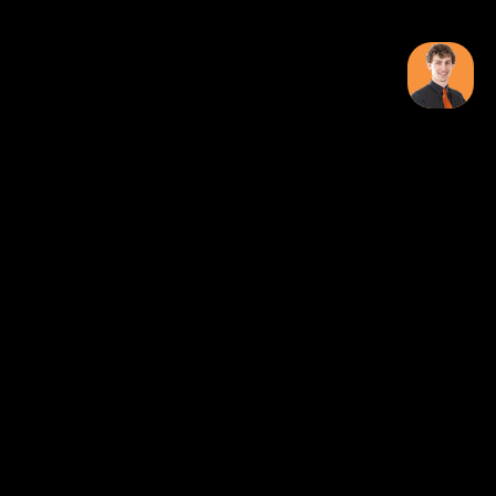
Over ONK Poker
Over Ons
Veelgestelde Vragen
In Contact Komen Met Ons?