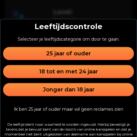
Level:
Poker vis
Leeftijdscontrole
Volgende level:
Poker debutant
Selecteer je leeftijdscategorie om door te gaan.
25 jaar of ouder
Achievements
18 tot en met 24 jaar
Begin je pokercarrière
Jonger dan 18 jaar
Je hebt een account aangemaakt
1
/
1
Ik ben 25 jaar of ouder maar wil geen reclames zien
De leeftijd dient naar waarheid te worden ingevuld. Hierbij bevestigt je
tevens dat je bewust bent van de risico's van online kansspelen en dat je
momenteel niet bent uitgesloten van deelname aan kansspelen bij online