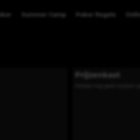
oker
Summer Camp
Poker Regels
Onli
Prijzenkast
Helaas nog geen prijzen