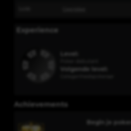
5498
Geenidee
Experience
Level:
Poker debutant
Volgende level:
Gelegenheidspokeraar
Achievements
Begin je poker