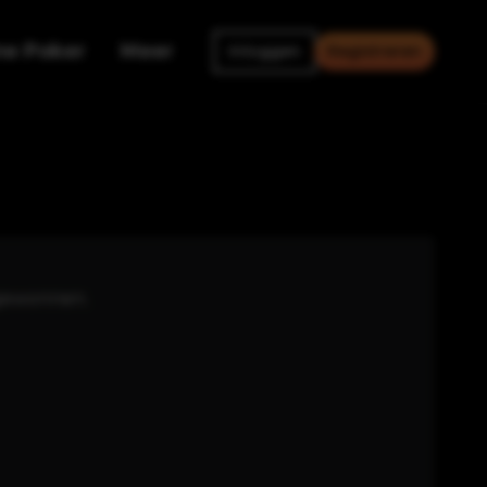
ne Poker
Meer
Inloggen
Registreren
 gewonnen.