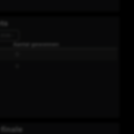
ts
2026
Aantal gewonnen
0
0
finale