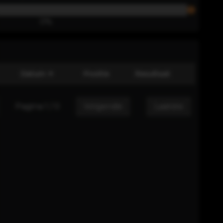
0
%
Datum
▼
Positie
Resultaat
Pagina
1
/
0
Volgende
Laatste