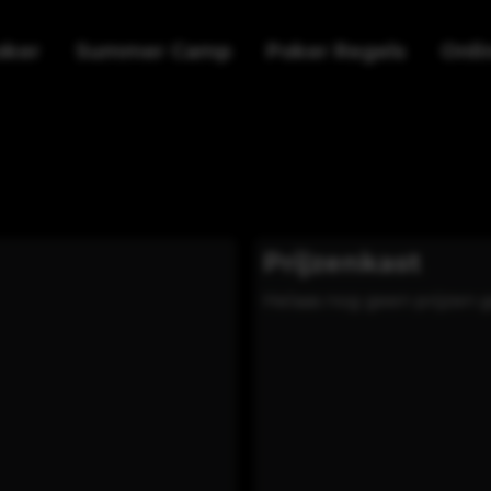
oker
Summer Camp
Poker Regels
Onli
Prijzenkast
Helaas nog geen prijzen