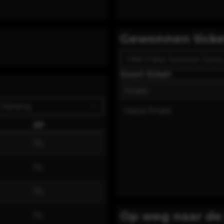
Gewonnen ticke
ONK Poker Summer Camp 
Soort ticket
Finale
 Ranking
Halve finale
XP
75
75
75
Op weg naar de 
75