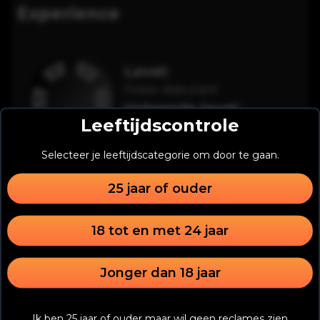
Experience
Level:
Poker debutant
Volgende level:
Leeftijdscontrole
Gelegenheidspokeraar
Selecteer je leeftijdscategorie om door te gaan.
Achievements
25 jaar of ouder
Begin je pokercarrière
18 tot en met 24 jaar
Je hebt een account aangemaakt
Jonger dan 18 jaar
1
/
1
Ik ben 25 jaar of ouder maar wil geen reclames zien