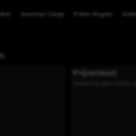
oker
Summer Camp
Poker Regels
Onli
n
Prijzenkast
Helaas nog geen prijzen