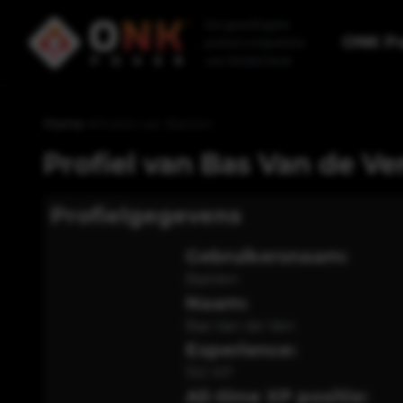
De gezelligste
ONK P
pokercompetitie
van Nederland
Home
>
Profiel van BasVen
Profiel van
Bas Van de Ve
Profielgegevens
Gebruikersnaam:
BasVen
Naam:
Bas Van de Ven
Experience:
150
XP
All-time XP positie: