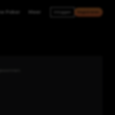
ne Poker
Meer
Inloggen
Registreren
 gewonnen.