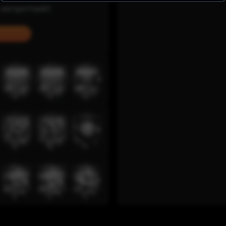
t aangemaakt