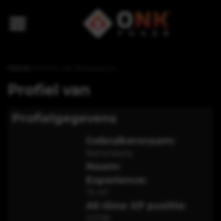
Home
>
Profiel van Batteriesyty
Profiel van
Profielgegevens
Gebruikersnaam:
Batteriesyty
Naam:
Experience:
75
XP
All-time XP positie:
20766