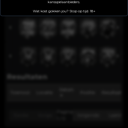
kansspelaanbieders.
Wat kost gokken jou? Stop op tijd. 18+
Resultaten
Datum
Toernooi
Locatie
Positie
Resultaat
▼
Pagina
Eerste
Vorige
Volgende
Laatste
1
/
0