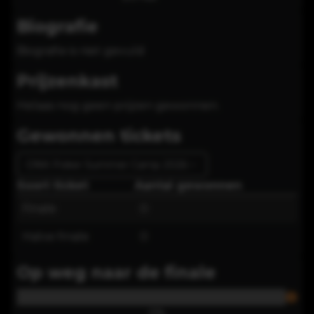
Biografie
Biografie is niet gevuld
Prijzenkast
Helaas nog geen prijzen gewonnen.
Gewonnen tickets
ONK Poker Summer Camp 2026
Soort ticket
Aantal gewonnen
Finale
0
Halve finale
0
Op weg naar de finale
0
%