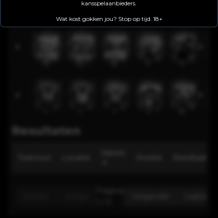
kansspelaanbieders.
Wat kost gokken jou? Stop op tijd. 18+
Resultaten
Datum
Toernooi
Locatie
Positie
Resultaat
▼
Pagina
Eerste
Vorige
Volgende
Laatste
1
/
0