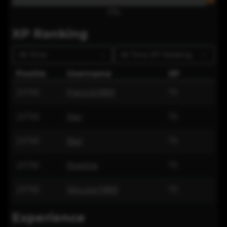
0
%
XP Ranking
All Time
All Time
XP Ranking
Positie
Username
XP
20761
Patrick1989
75
20761
Ray
75
20761
Baz
75
20761
Roeline
75
20761
Wouter1989
75
Experience