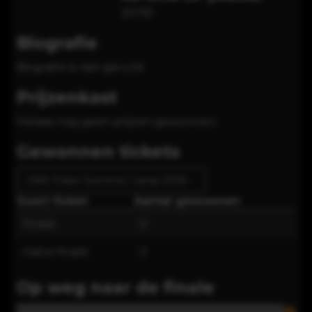
20761
Biografie
Biografie is niet gevuld
Prijzenkast
Helaas nog geen prijzen gewonnen.
Gewonnen tickets
ONK Poker Summer Camp 2026
Soort ticket
Aantal gewonnen
Finale
0
Halve finale
0
Op weg naar de finale