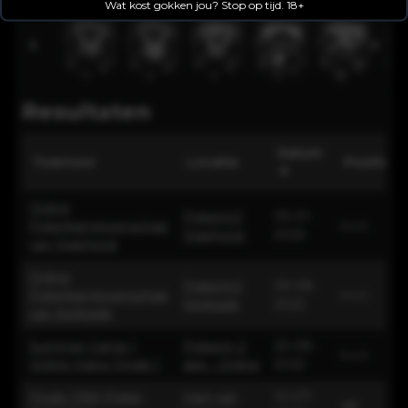
Wat kost gokken jou? Stop op tijd. 18+
Resultaten
Datum
Toernooi
Locatie
Positie
▼
Online
Pokerrrr2
05-01-
Pokerkampioenschap
n.v.t.
Staphorst
2023
van Staphorst
Online
Pokerrrr2
29-08-
Pokerkampioenschap
n.v.t.
Kerkrade
2022
van Kerkrade
Summer Camp |
Pokerrrr 2
23-08-
n.v.t.
Online Halve Finale 1
app - Online
2022
Finale ONK Poker
Hart van
10-07-
48