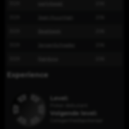
3129
partybeast
206
3129
Jean Huurman
206
3129
Beatbeek
206
3129
JeroenSchrader
206
3129
Rainbow
206
Experience
Level:
Poker debutant
Volgende level:
Gelegenheidspokeraar