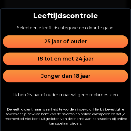
Achievements
Leeftijdscontrole
Selecteer je leeftijdscategorie om door te gaan.
Begin je pokercarrière
25 jaar of ouder
Je hebt een account aangemaakt
18 tot en met 24 jaar
1
/
1
Jonger dan 18 jaar
Ik ben 25 jaar of ouder maar wil geen reclames zien
De leeftijd dient naar waarheid te worden ingevuld. Hierbij bevestigt je
tevens dat je bewust bent van de risico's van online kansspelen en dat je
momenteel niet bent uitgesloten van deelname aan kansspelen bij online
kansspelaanbieders.