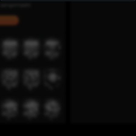
t aangemaakt