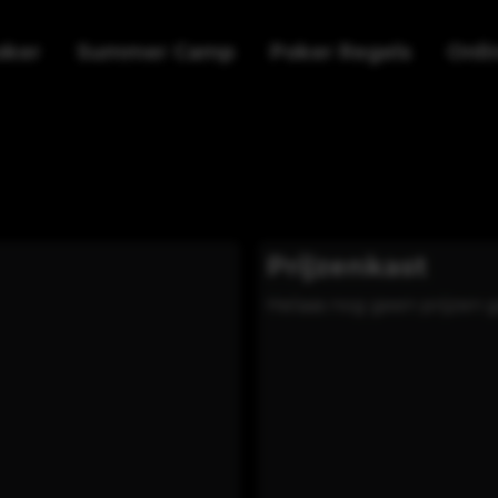
oker
Summer Camp
Poker Regels
Onli
Prijzenkast
Helaas nog geen prijzen