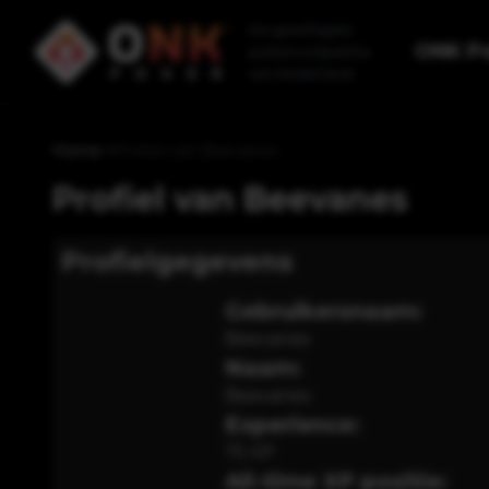
De gezelligste
ONK P
pokercompetitie
van Nederland
Home
>
Profiel van Beevanes
Profiel van
Beevanes
Profielgegevens
Gebruikersnaam:
Beevanes
Naam:
Beevanes
Experience:
75
XP
All-time XP positie: