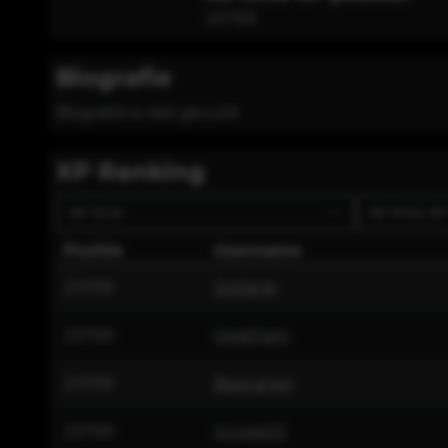
20769
Biografie
Biografie is niet gevuld
XP Ranking
All Time
All Time
XP
Positie
Username
20769
Stefank
20769
Heatham
20769
Beevanes
20769
Vuree00