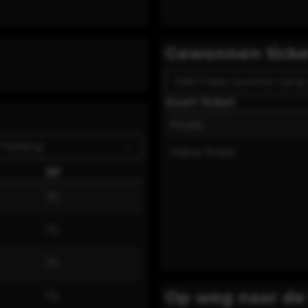
Gewonnen ticke
ONK Poker Summer Camp 
Soort ticket
Finale
 Ranking
Halve finale
XP
75
75
75
Op weg naar de 
75