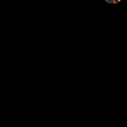
Over ONK Poker
Over Ons
Veelgestelde Vragen
In Contact Komen Met Ons?
Mail naar: info@onkpoker.nl
Poker