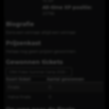
75
XP
All-time XP positie:
20766
Biografie
Eens een winnaar altijd een winnaar
Prijzenkast
Helaas nog geen prijzen gewonnen.
Gewonnen tickets
ONK Poker Summer Camp 2026
Soort ticket
Aantal gewonnen
Finale
0
Halve finale
0