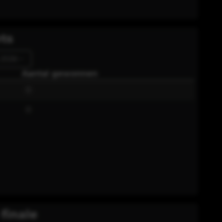
ts
2026
Aantal gewonnen
0
0
finale