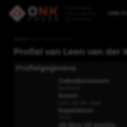
De gezelligste
ONK P
pokercompetitie
van Nederland
Home
>
Profiel van beveland
Profiel van
Leen van der 
Profielgegevens
Gebruikersnaam:
beveland
Naam:
Leen van der Waal
Experience:
76
XP
All-time XP positie: