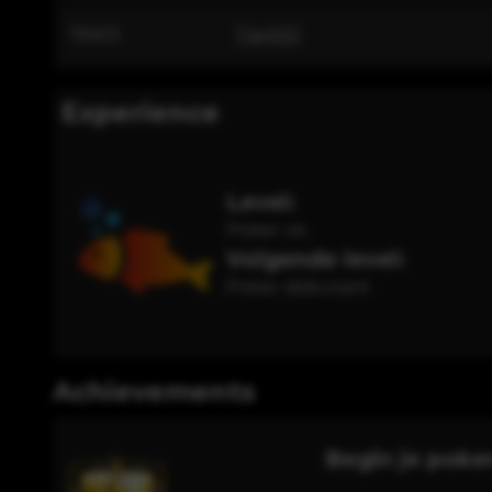
19453
Tjerk10
Experience
Level:
Poker vis
Volgende level:
Poker debutant
Achievements
Begin je poker