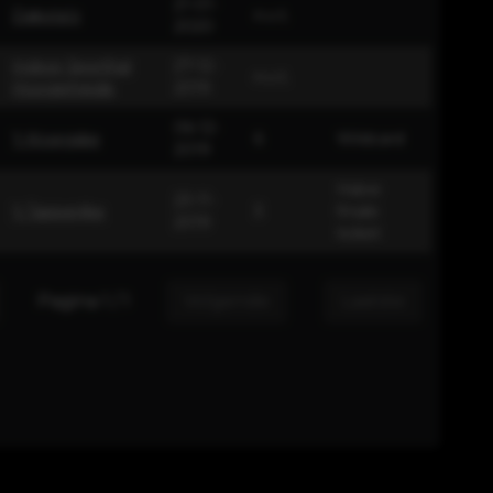
21-01-
Dakota'z
n.v.t.
2020
Indoor Sporthal
27-12-
n.v.t.
Hoogerheide
2019
06-12-
't Kroegske
6
Wildcard
2019
Halve
23-11-
't Tapperijke
3
finale
2019
ticket
Pagina
1
/
1
Volgende
Laatste