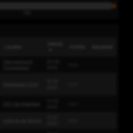
0
%
Datum
Locatie
Positie
Resultaat
▼
Partycentrum
20-06-
n.v.t.
Duiventoren
2020
15-05-
Restaurant Tung
n.v.t.
2020
14-02-
MFC de Ankerkuil
n.v.t.
2020
31-01-
Café An de Sloove
n.v.t.
2020