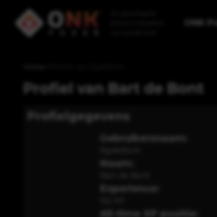
De gezelligste
ONK P
pokercompetitie
van Nederland
Home
>
Profiel van BgdeBont
Profiel van
Bart de Bont
Profielgegevens
Gebruikersnaam:
BgdeBont
Naam:
Bart de Bont
Experience:
162
XP
All-time XP positie: