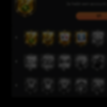
Je hebt een accoun
1
/
1