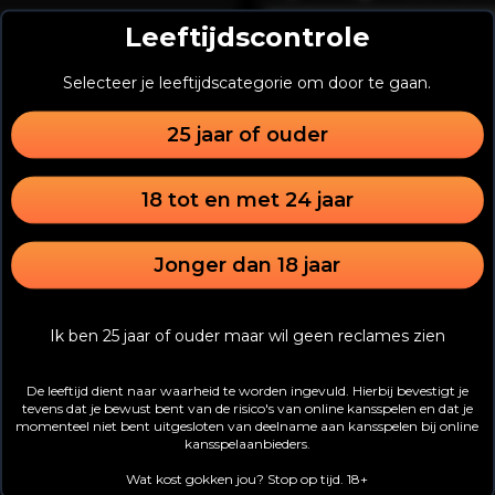
Leeftijdscontrole
162
Selecteer je leeftijdscategorie om door te gaan.
Resultaten
25 jaar of ouder
Toernooi
18 tot en met 24 jaar
ONKP halve finale
Zuidwest-Nederland
Jonger dan 18 jaar
Online
Pokerkampioenschap van
Ik ben 25 jaar of ouder maar wil geen reclames zien
Zeewolde
Pokerkampioenschap van
De leeftijd dient naar waarheid te worden ingevuld. Hierbij bevestigt je
Moerdijk
tevens dat je bewust bent van de risico's van online kansspelen en dat je
momenteel niet bent uitgesloten van deelname aan kansspelen bij online
Pokerkampioenschap van
kansspelaanbieders.
carrière
Sint-Annaland
Wat kost gokken jou? Stop op tijd. 18+