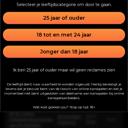
Selecteer je leeftijdscategorie om door te gaan.
25 jaar of ouder
18 tot en met 24 jaar
Jonger dan 18 jaar
Ik ben 25 jaar of ouder maar wil geen reclames zien
Resultaten
De leeftijd dient naar waarheid te worden ingevuld. Hierbij bevestigt je
tevens dat je bewust bent van de risico's van online kansspelen en dat je
momenteel niet bent uitgesloten van deelname aan kansspelen bij online
Datum
kansspelaanbieders.
Toernooi
Locatie
Positie
▼
Wat kost gokken jou? Stop op tijd. 18+
BFW! Online
Amsterdam
24-11-
Pokerkampioenschap
n.v.t.
Pokerrrr2
2025
van Amsterdam