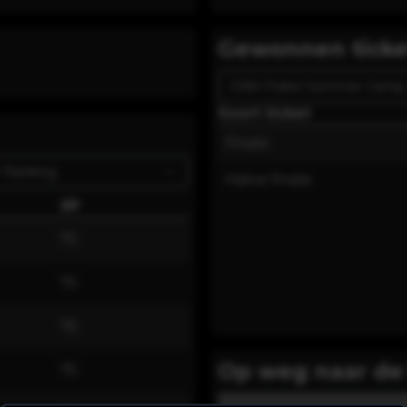
Gewonnen ticke
ONK Poker Summer Camp 
Soort ticket
Finale
 Ranking
Halve finale
XP
75
75
75
Op weg naar de 
75