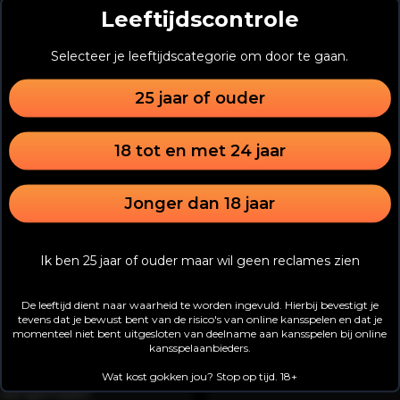
75
Leeftijdscontrole
Selecteer je leeftijdscategorie om door te gaan.
Resultaten
25 jaar of ouder
Toernooi
Locatie
18 tot en met 24 jaar
Eerste
Vorige
Jonger dan 18 jaar
Ik ben 25 jaar of ouder maar wil geen reclames zien
De leeftijd dient naar waarheid te worden ingevuld. Hierbij bevestigt je
tevens dat je bewust bent van de risico's van online kansspelen en dat je
momenteel niet bent uitgesloten van deelname aan kansspelen bij online
kansspelaanbieders.
carrière
Wat kost gokken jou? Stop op tijd. 18+
t aangemaakt