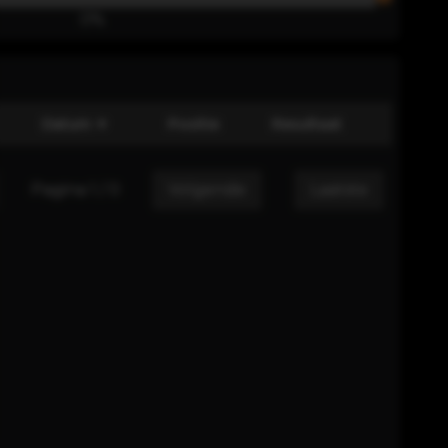
0
%
Datum
▼
Positie
Resultaat
Pagina
1
/
0
Volgende
Laatste