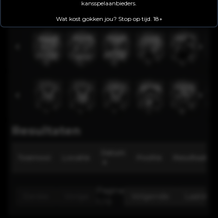
kansspelaanbieders.
Wat kost gokken jou? Stop op tijd. 18+
Resultaten
Datum
Toernooi
Locatie
Positie
Resultaat
▼
Pagina
Eerste
Vorige
Volgende
Laatste
1
/
0