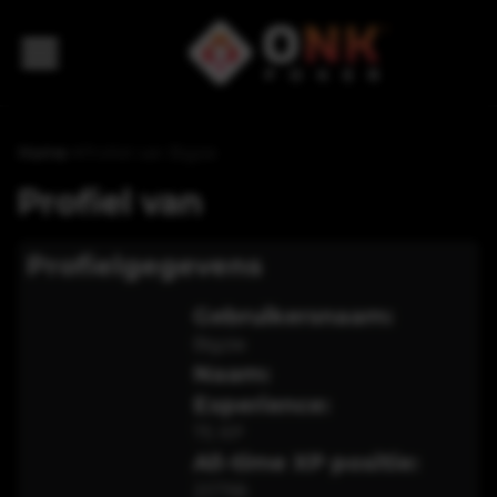
Home
>
Profiel van Bigzie
Profiel van
Profielgegevens
Gebruikersnaam:
Bigzie
Naam:
Experience:
75
XP
All-time XP positie:
20766