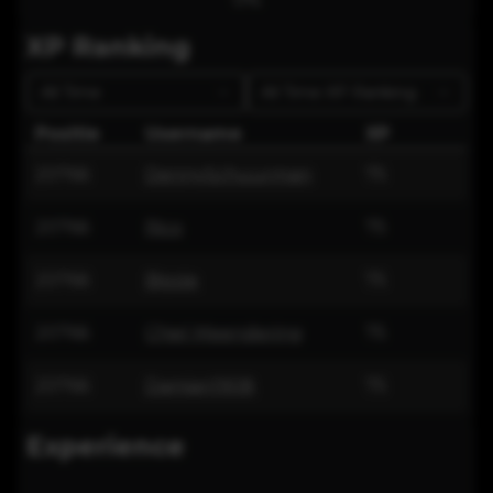
XP Ranking
All Time
All Time
XP Ranking
Positie
Username
XP
20766
DennySchuurman
75
20766
Rico
75
20766
Bigzie
75
20766
Chiel Meendering
75
20766
Damian1908
75
Experience