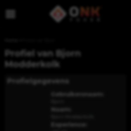
Home
>
Profiel van Bjorn
Profiel van
Bjorn
Modderkolk
Profielgegevens
Gebruikersnaam:
Bjorn
Naam:
Bjorn Modderkolk
Experience: