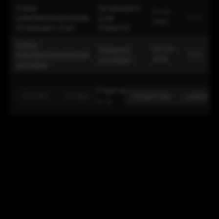
Online
Amsterdam-
01-10-
pokerkampioenschap
Zuid
n.v.t.
2025
Amsterdam-Zuid
Pokerrrr2
Online
Pokerrrr2
09-09-
pokerkampioenschap
n.v.t.
Lonneker
2025
Lonneker
Pagina
Eerste
Vorige
Volgende
Laatste
1
/
3