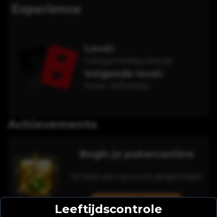
Experience
Level:
Gelegenheidspokeraar
Volgende level:
Poker liefhebber
Achievements
Begin je pokercarrière
Je hebt een account aangemaakt
1
/
1
Leeftijdscontrole