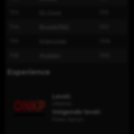
703
Dr. Guus
1315
704
Bluedelft83
1312
705
Arjanrutjes
1306
706
Mvdalen
1305
Experience
Level:
ONKPér
Volgende level:
Poker Kanon