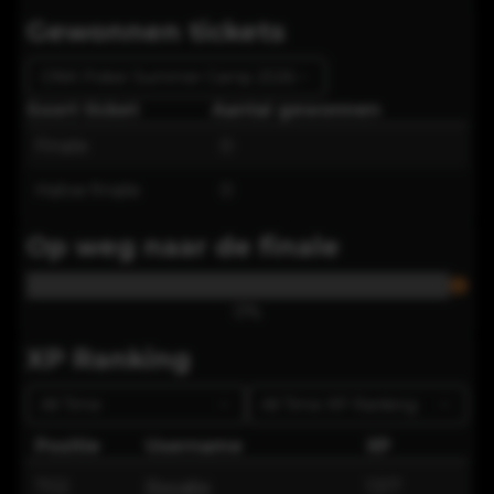
Gewonnen tickets
ONK Poker Summer Camp 2026
Soort ticket
Aantal gewonnen
Finale
0
Halve finale
0
Op weg naar de finale
0
%
XP Ranking
All Time
All Time
XP Ranking
Positie
Username
XP
702
Rocabs
1317