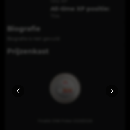
1312
XP
All-time XP positie:
704
Biografie
Biografie is niet gevuld
Prijzenkast
Finalist
ONK Poker 2025/2026