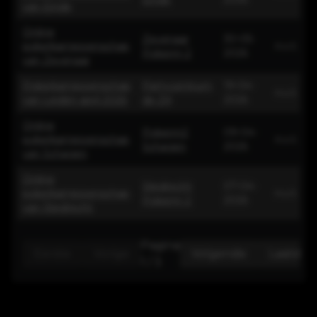
van Einde
Online
Zevenaar
30-05-
pokerkampioenschap
n.v.t.
Pokerrrr 2
2026
van Zevenaar
Pokerkampioenschap
Partycentrum
19-04-
n.v.t.
van Leiden april 2026
de Zijl
2026
Online
Pokerrrr2
09-04-
pokerkampioenschap
n.v.t.
Schagen
2026
van Schagen
Online
Sliedrecht
07-04-
pokerkampioenschap
n.v.t.
Pokerrrr 2
2026
van Sliedrecht
Pagina
Eerste
Vorige
Volgende
Laatste
1
/
3