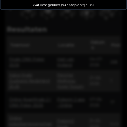
Wat kost gokken jou? Stop op tijd. 18+
Resultaten
Datum
Toernooi
Locatie
Positie
▼
Finale ONK Poker
Hart van
04-07-
268
25/26
Holland
2026
Halve finale
Fletcher
21-06-
Zuidwest-Nederland
Wellness-
1
2026
25-26
Hotel Trivium
Online Kwartfinale 2 |
Pokerrrr 2 app
07-06-
17
ONK Poker 25/26
- Online
2026
Online
Pokerrr2
31-05-
pokerkampioenschap
n.v.t.
Einde
2026