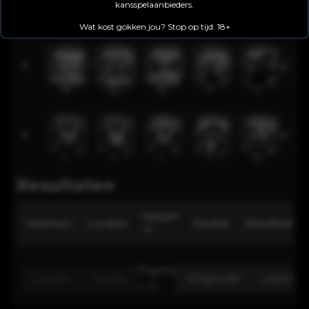
kansspelaanbieders.
Wat kost gokken jou? Stop op tijd. 18+
Resultaten
Datum
Toernooi
Locatie
Positie
Resultaat
▼
Pagina
Eerste
Vorige
Volgende
Laatste
1
/
0