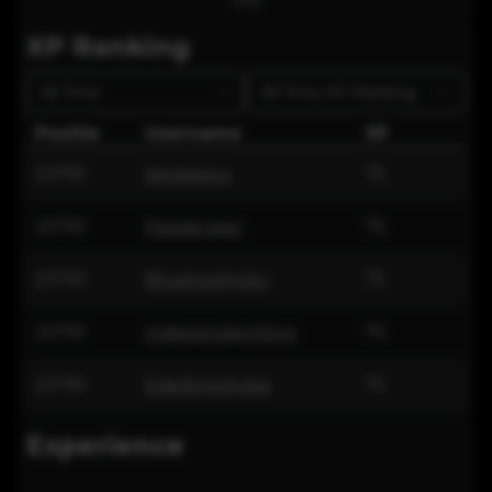
XP Ranking
All Time
All Time
XP Ranking
Positie
Username
XP
20761
Serieswvx
75
20761
Feederqgc
75
20761
Bluetoothcbc
75
20761
Independentbyo
75
20761
Edelbrockybp
75
Experience