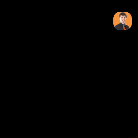
Over ONK Poker
Over Ons
Veelgestelde Vragen
In Contact Komen Met Ons?