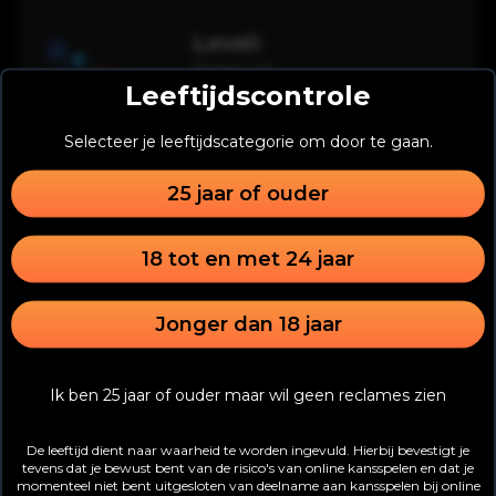
Level:
Poker vis
Leeftijdscontrole
Volgende level:
Poker debutant
Selecteer je leeftijdscategorie om door te gaan.
25 jaar of ouder
Achievements
18 tot en met 24 jaar
Begin je pokercarrière
Jonger dan 18 jaar
Je hebt een account aangemaakt
1
/
1
Ik ben 25 jaar of ouder maar wil geen reclames zien
De leeftijd dient naar waarheid te worden ingevuld. Hierbij bevestigt je
tevens dat je bewust bent van de risico's van online kansspelen en dat je
momenteel niet bent uitgesloten van deelname aan kansspelen bij online