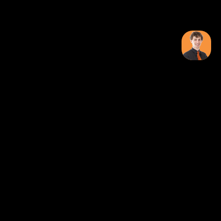
Over ONK Poker
Over Ons
Veelgestelde Vragen