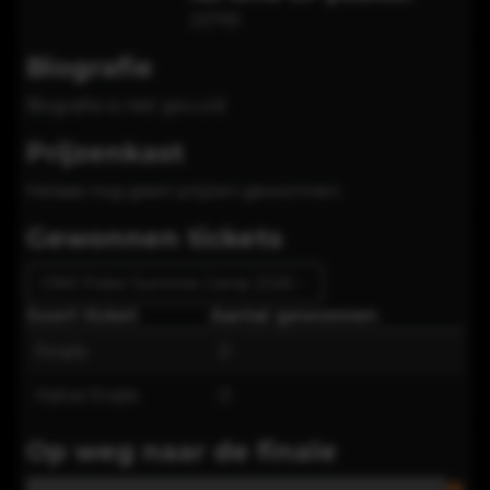
20761
Biografie
Biografie is niet gevuld
Prijzenkast
Helaas nog geen prijzen gewonnen.
Gewonnen tickets
ONK Poker Summer Camp 2026
Soort ticket
Aantal gewonnen
Finale
0
Halve finale
0
Op weg naar de finale