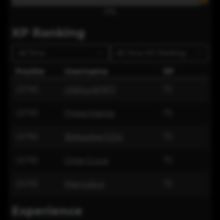
0
%
XP Ranking
All Time
All Time
XP Ranking
Positie
Username
XP
20761
chipjunk1971
75
20761
Pokermanta
75
20761
Bobpoker1234
75
20761
Ome Guus
75
20761
Marcodus
75
Experience