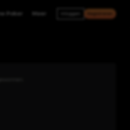
ne Poker
Meer
Inloggen
Registreren
 gewonnen.