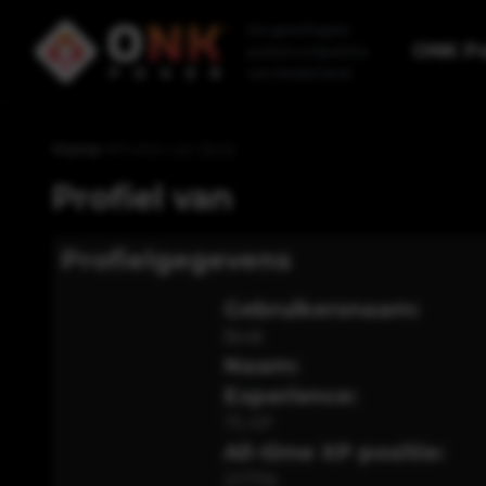
De gezelligste
ONK P
pokercompetitie
van Nederland
Home
>
Profiel van Bodi
Profiel van
Profielgegevens
Gebruikersnaam:
Bodi
Naam:
Experience:
75
XP
All-time XP positie:
20756