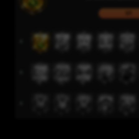
1
/
1