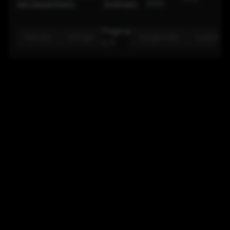
van Sassenheim
Teylingen
2024
Pagina
Eerste
Vorige
Volgende
Laatste
1
/
1