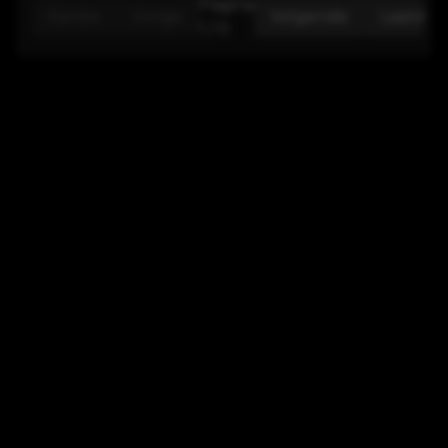
Pagina
Eerste
Vorige
Volgende
Laatste
1
/
0