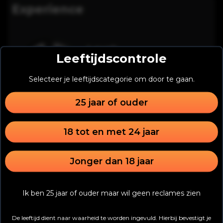
Experience
Level:
Leeftijdscontrole
Poker debutant
Volgende level:
Selecteer je leeftijdscategorie om door te gaan.
Gelegenheidspokeraar
25 jaar of ouder
Achievements
18 tot en met 24 jaar
Begin je pokercarrière
Jonger dan 18 jaar
Je hebt een account aangemaakt
Ik ben 25 jaar of ouder maar wil geen reclames zien
1
/
1
De leeftijd dient naar waarheid te worden ingevuld. Hierbij bevestigt je