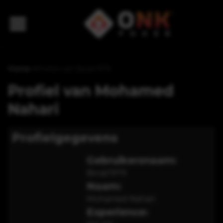
Home
>
Profiel van Borat1979
Profiel van
Mohamed
Nahari
Profielgegevens
Gebruikersnaam:
Borat1979
Naam:
Mohamed Nahari
Experience: