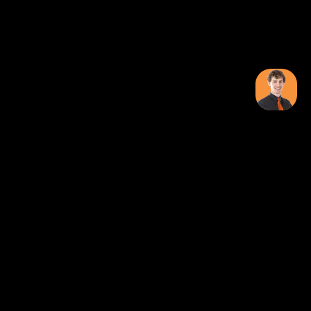
Over ONK Poker