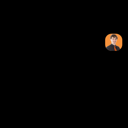
Over ONK Poker