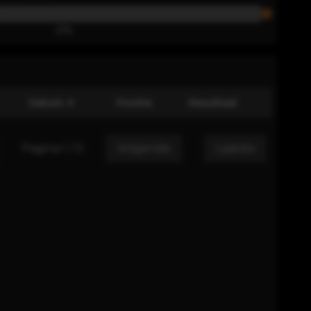
0
%
Datum
▼
Positie
Resultaat
Pagina
1
/
0
Volgende
Laatste