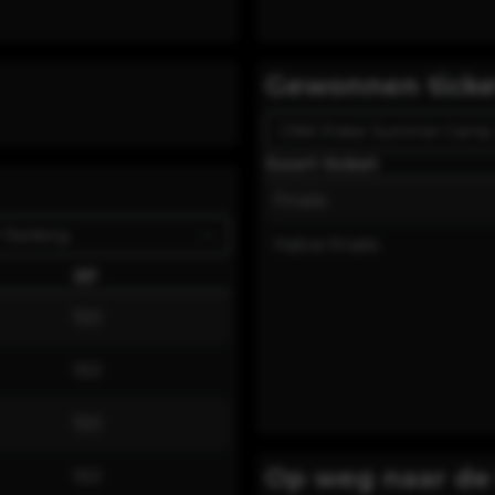
Gewonnen ticke
ONK Poker Summer Camp 
Soort ticket
Finale
 Ranking
Halve finale
XP
150
150
150
Op weg naar de 
150