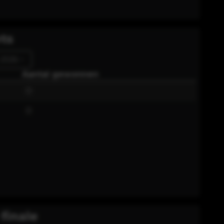
ts
2026
Aantal gewonnen
0
0
finale