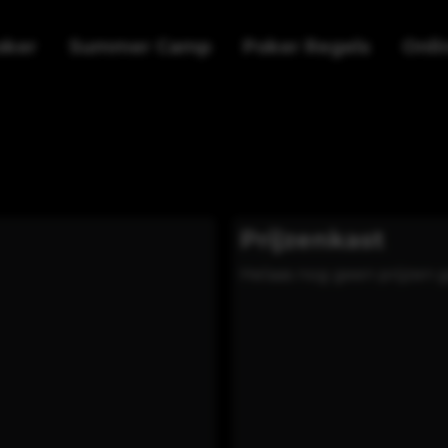
oker
Summer Camp
Poker Regels
Onli
Prijzenkast
Helaas nog geen prijzen