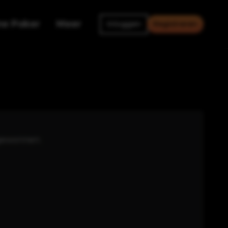
ne Poker
Meer
Inloggen
Registreren
 gewonnen.