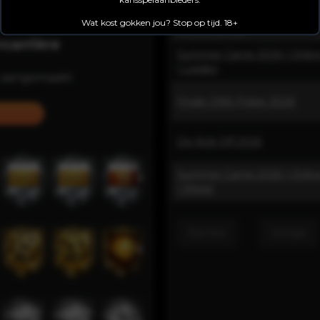
Summer Camp 2026 | Onlin
Wat kost gokken jou? Stop op tijd. 18+
| Sint Pancras
carrière
Summer Camp 2026 | Onlin
| Leiden
t aangemaakt
Finale ONK Poker 25/26
De Kick Off 2026
Summer Camp 2026 | Onlin
| Meijel
Eerste
Vorige