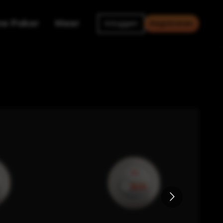
ne Poker
Meer
Inloggen
Registreren