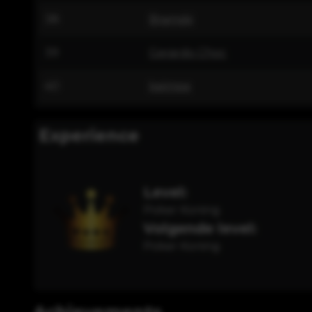
38
Bramski
39
Gerardo Choc
40
keimpe
Experience
Level:
Poker Koning
Volgende level:
Poker Koning