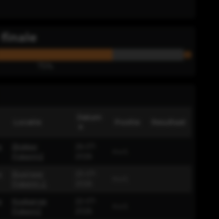
finale
75
%
Datum
Locatie
Positie
Resultaat
▼
e
Blokker
26-07-
n.v.t.
Pokerrrr2
2026
e
Boxmeer
23-07-
n.v.t.
Pokerrrr 2.
2026
e
Koekange
22-07-
n.v.t.
Pokerrr2
2026