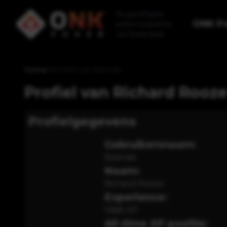
De gezelligste
ONK P
pokercompetitie
van Nederland
Home
>
Profiel van Bramski
Profiel van
Richard Rooz
Profielgegevens
Gebruikersnaam:
Bramski
Naam:
Richard Rooze
Experience:
11665
XP
All-time XP positie: