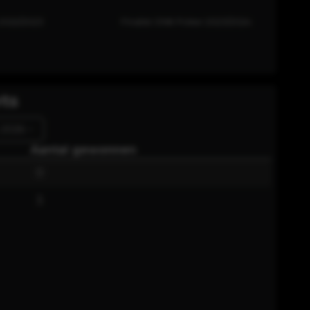
/2023
Finalist
ONK Poker 2023/2024
ts
2026
Aantal gewonnen
0
3