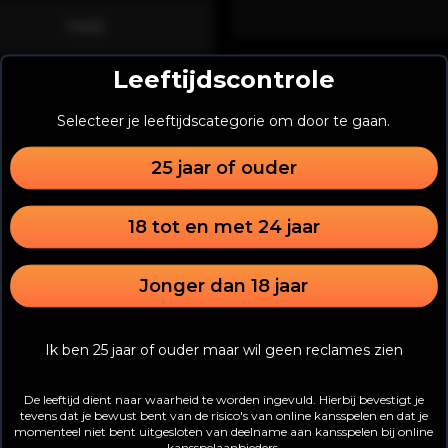
11665
Op weg naar de 
Leeftijdscontrole
11659
Selecteer je leeftijdscategorie om door te gaan.
11592
25 jaar of ouder
Resultaten
18 tot en met 24 jaar
Toernooi
Jonger dan 18 jaar
Summer Camp 2026 | Onlin
| Blokker
Ik ben 25 jaar of ouder maar wil geen reclames zien
Summer Camp 2026 | Onlin
| Boxmeer
De leeftijd dient naar waarheid te worden ingevuld. Hierbij bevestigt je
Summer Camp 2026 | Onlin
tevens dat je bewust bent van de risico's van online kansspelen en dat je
momenteel niet bent uitgesloten van deelname aan kansspelen bij online
| Koekange
kansspelaanbieders.