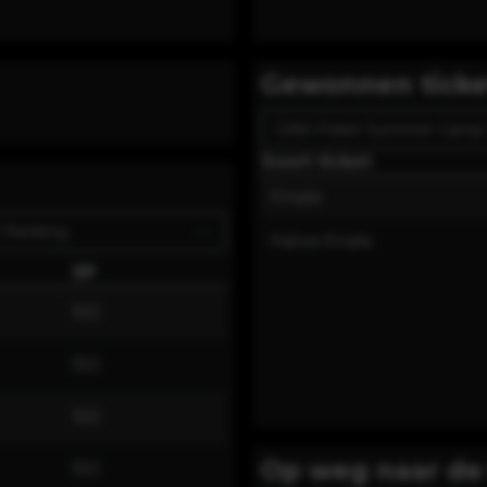
Gewonnen ticke
ONK Poker Summer Camp 
Soort ticket
Finale
 Ranking
Halve finale
XP
150
150
150
Op weg naar de 
150