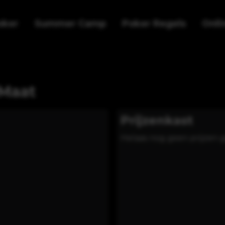
oker
Summer Camp
Poker Regels
Onli
 Maat
Prijzenkast
Helaas nog geen prijzen