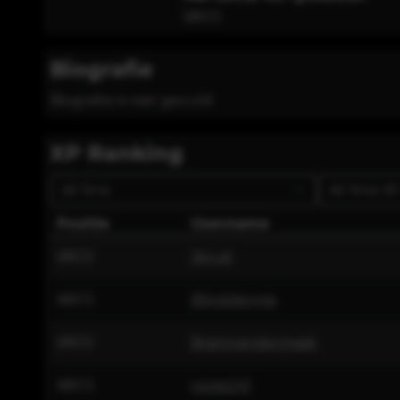
6803
Biografie
Biografie is niet gevuld
XP Ranking
All Time
All Time
XP
Positie
Username
6803
Jkruit
6803
Blinddennis
6803
Bramvandermaat
6803
ozzie241