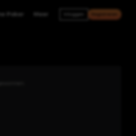
ne Poker
Meer
Inloggen
Registreren
 gewonnen.