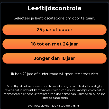
Leeftijdscontrole
136
Selecteer je leeftijdscategorie om door te gaan.
Resultaten
25 jaar of ouder
Toernooi
18 tot en met 24 jaar
Pokerkampioenschap van
Heerlen
Jonger dan 18 jaar
Pokerkampioenschap van
Eindhoven
Ik ben 25 jaar of ouder maar wil geen reclames zien
Eerste
Vorige
De leeftijd dient naar waarheid te worden ingevuld. Hierbij bevestigt je
tevens dat je bewust bent van de risico's van online kansspelen en dat je
momenteel niet bent uitgesloten van deelname aan kansspelen bij online
kansspelaanbieders.
carrière
Wat kost gokken jou? Stop op tijd. 18+