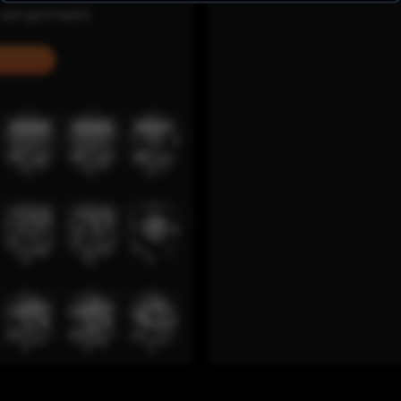
t aangemaakt