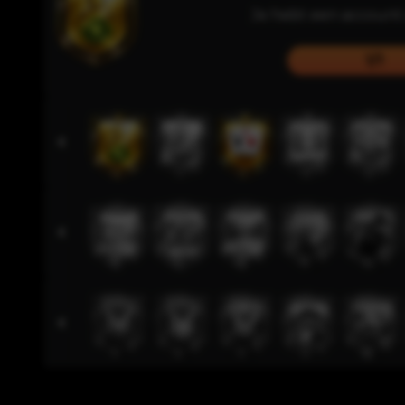
Je hebt een accoun
1
/
1