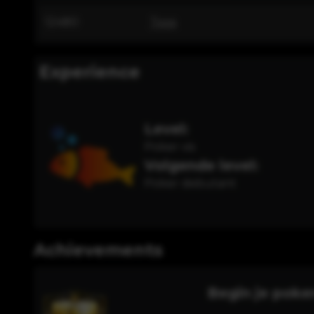
12480
Toos
Experience
Level:
Poker vis
Volgende level:
Poker debutant
Achievements
Begin je poker