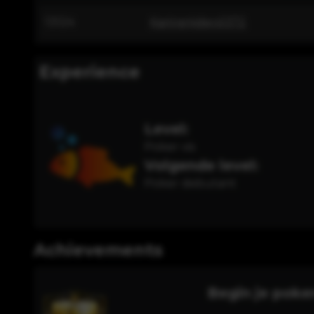
13124
Karinsnijders1372
Experience
Level:
Poker vis
Volgende level:
Poker debutant
Achievements
Begin je poker