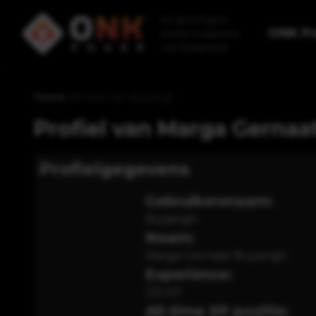
De gezelligste
ONK P
pokercompetitie
van Nederland
Home
>
Profiel van Buijsingh
Profiel van
Marga Gernaa
Profielgegevens
Gebruikersnaam:
Buijsingh
Naam:
Marga Gernaat Buysingh
Experience:
125
XP
All-time XP positie: