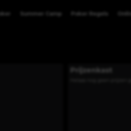
oker
Summer Camp
Poker Regels
Onli
Prijzenkast
Helaas nog geen prijzen