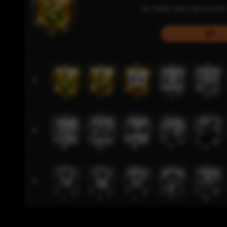
Je hebt een accoun
1
/
1