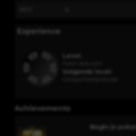
6803
R
Experience
Level:
Poker debutant
Volgende level:
Gelegenheidspokeraar
Achievements
Begin je poker