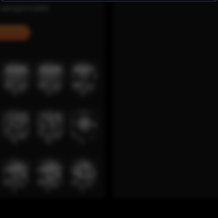
t aangemaakt