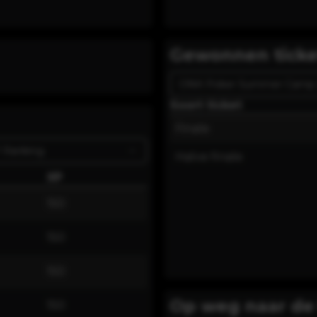
Gewonnen ticke
ONK Poker Summer Camp 
Soort ticket
Finale
 Ranking
Halve finale
XP
150
150
150
Op weg naar de 
150