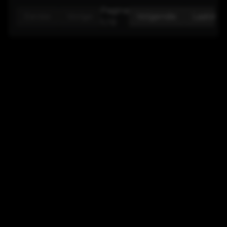
Pagina
Eerste
Vorige
Volgende
Laatste
1
/
0