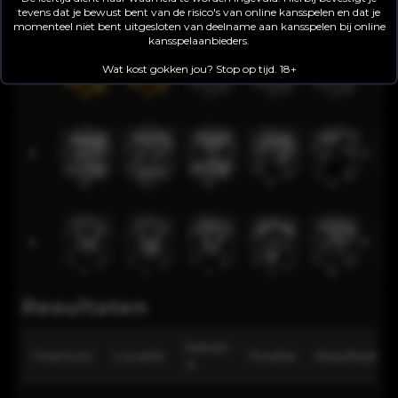
tevens dat je bewust bent van de risico's van online kansspelen en dat je
momenteel niet bent uitgesloten van deelname aan kansspelen bij online
kansspelaanbieders.
Wat kost gokken jou? Stop op tijd. 18+
Resultaten
Datum
Toernooi
Locatie
Positie
Resultaat
▼