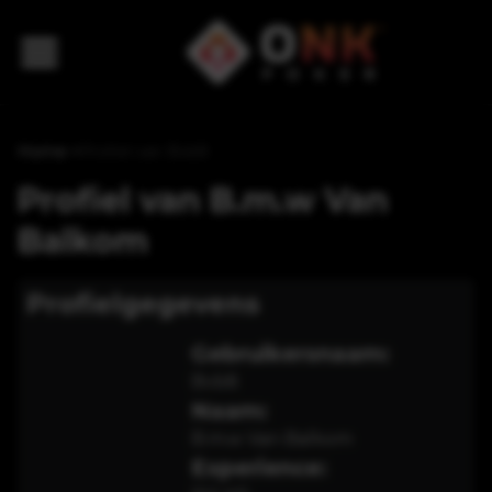
Home
>
Profiel van Bvb8
Profiel van
B.m.w Van
Balkom
Profielgegevens
Gebruikersnaam:
Bvb8
Naam:
B.m.w Van Balkom
Experience: