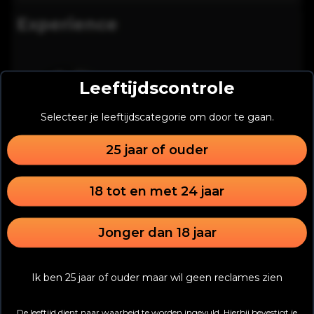
Experience
Level:
Leeftijdscontrole
Poker debutant
Volgende level:
Selecteer je leeftijdscategorie om door te gaan.
Gelegenheidspokeraar
25 jaar of ouder
Achievements
18 tot en met 24 jaar
Jonger dan 18 jaar
Begin je pokercarrière
Je hebt een account aangemaakt
Ik ben 25 jaar of ouder maar wil geen reclames zien
1
/
1
De leeftijd dient naar waarheid te worden ingevuld. Hierbij bevestigt je