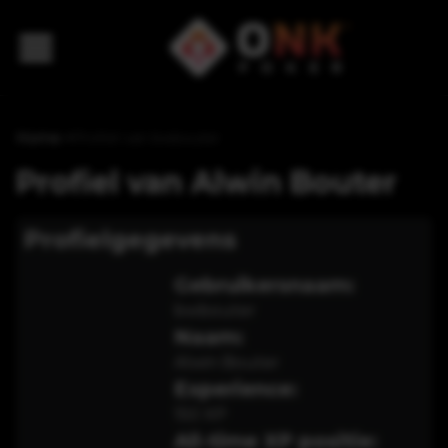
Home
>
Profiel van bwbouter
Profiel van
Alwin Bouter
Profielgegevens
Gebruikersnaam:
bwbouter
Naam:
Alwin Bouter
Experience:
150
XP
All-time XP positie: