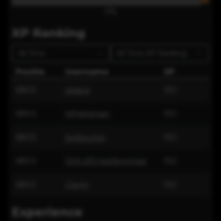
0
%
XP Ranking
All Time
All Time
XP Ranking
Positie
Username
XP
6803
jessica
150
6803
MPeitsman
150
6803
bwbouter
150
6803
Dirk d'Engelbronner
150
6803
Clenn
150
Experience