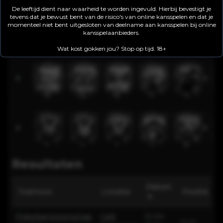
De leeftijd dient naar waarheid te worden ingevuld. Hierbij bevestigt je
tevens dat je bewust bent van de risico's van online kansspelen en dat je
momenteel niet bent uitgesloten van deelname aan kansspelen bij online
kansspelaanbieders.
Wat kost gokken jou? Stop op tijd. 18+
Resultaten
Datum
Toernooi
Locatie
Positie
▼
Pokerkampioenschap
Café
12-04-
n.v.t.