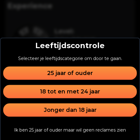
Experience
Level:
Poker debutant
Leeftijdscontrole
Volgende level:
Gelegenheidspokeraar
Selecteer je leeftijdscategorie om door te gaan.
25 jaar of ouder
Achievements
18 tot en met 24 jaar
Begin je pokercarrière
Jonger dan 18 jaar
Je hebt een account aangemaakt
1
/
1
Ik ben 25 jaar of ouder maar wil geen reclames zien