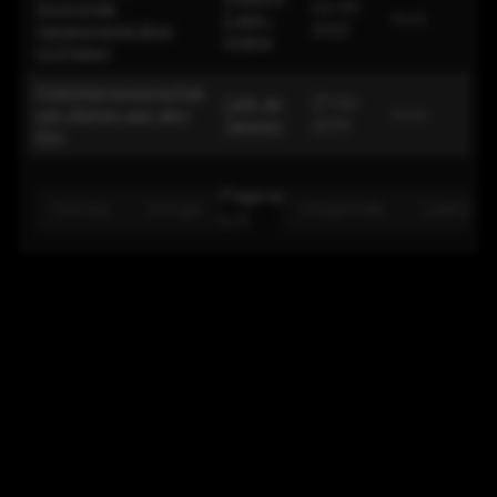
Voorronde
02-03-
2 app -
n.v.t.
(gesponsord door
2022
Online
GGPoker)
Pokerkampioenschap
Café de
27-02-
van Alphen aan den
n.v.t.
Tapperij
2019
Rijn
Pagina
Eerste
Vorige
Volgende
Laatste
1
/
1