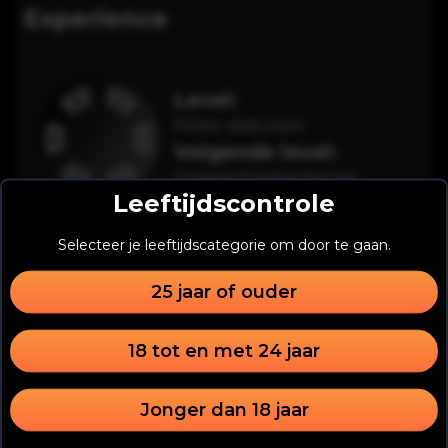
Experience
Level:
Poker debutant
Volgende level:
Gelegenheidspokeraar
Leeftijdscontrole
Selecteer je leeftijdscategorie om door te gaan.
Achievements
25 jaar of ouder
Begin je pokercarrière
18 tot en met 24 jaar
Je hebt een account aangemaakt
Jonger dan 18 jaar
1
/
1