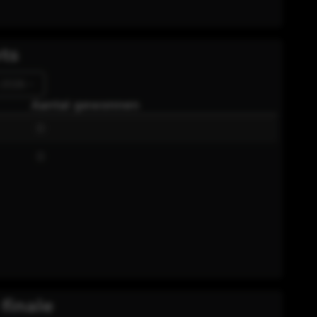
ts
2026
Aantal gewonnen
0
0
finale