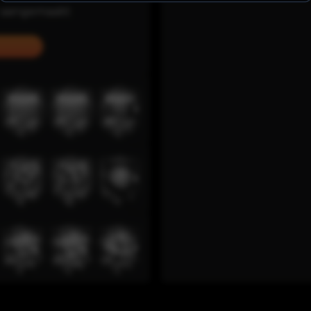
t aangemaakt