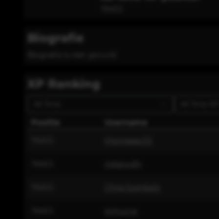
19453
Biografie
Biografie is niet gevuld
XP Ranking
All Time
All Time
XP
Positie
Username
19453
thomasso33
19453
milanvdh
19453
Chris Swinkels
19453
pjmurre