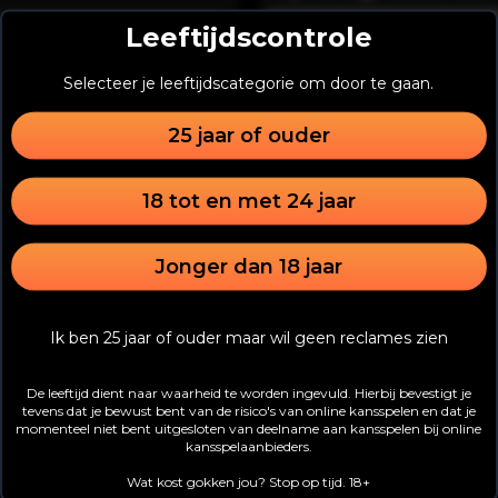
Leeftijdscontrole
76
Selecteer je leeftijdscategorie om door te gaan.
Resultaten
25 jaar of ouder
Toernooi
18 tot en met 24 jaar
Pokerkampioenschap van
Ede
Jonger dan 18 jaar
Eerste
Vorige
Ik ben 25 jaar of ouder maar wil geen reclames zien
De leeftijd dient naar waarheid te worden ingevuld. Hierbij bevestigt je
tevens dat je bewust bent van de risico's van online kansspelen en dat je
momenteel niet bent uitgesloten van deelname aan kansspelen bij online
kansspelaanbieders.
carrière
Wat kost gokken jou? Stop op tijd. 18+