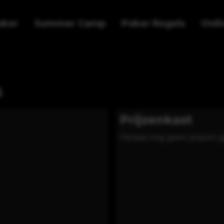
oker
Summer Camp
Poker Regels
Onli
s
Prijzenkast
Helaas nog geen prijzen