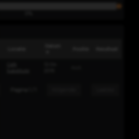
0
%
Datum
Locatie
Positie
Resultaat
▼
Café
12-04-
n.v.t.
Substitute
2019
Pagina
1
/
1
Volgende
Laatste