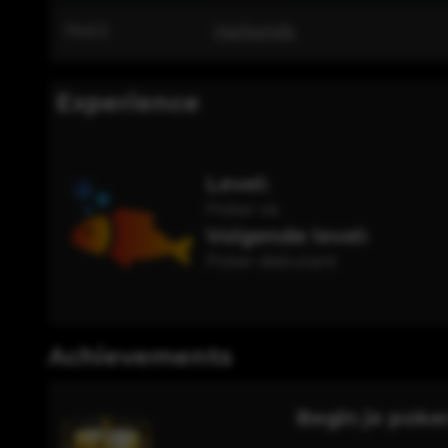
19453
Hielkehilb
Experience
Level:
Poker vis
Volgende level:
Poker debutant
Achievements
Begin je poker