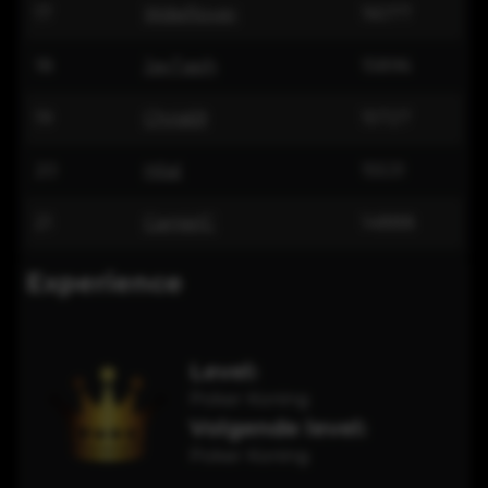
17
WdeRover
16077
18
JayTaph
15896
19
Chris69
15727
20
Hilal
15531
21
CamielC
14888
Experience
Level:
Poker Koning
Volgende level:
Poker Koning