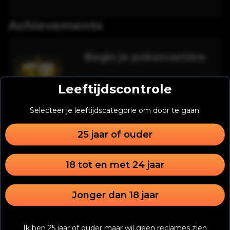
Achievements
Begin je pokercarrière
Je hebt een account aangemaakt
Leeftijdscontrole
1
/
1
Selecteer je leeftijdscategorie om door te gaan.
25 jaar of ouder
18 tot en met 24 jaar
Jonger dan 18 jaar
Ik ben 25 jaar of ouder maar wil geen reclames zien