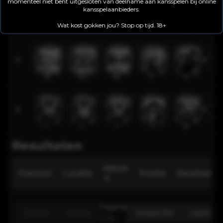
momenteel niet bent uitgesloten van deelname aan kansspelen bij online
kansspelaanbieders.
Wat kost gokken jou? Stop op tijd. 18+
Resultaten
Datum
Toernooi
Locatie
Positie
Resultaat
▼
Pagina
Eerste
Vorige
Volgende
Laatste
1
/
0