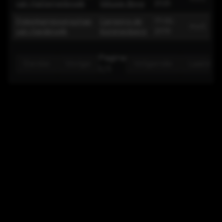
van Hattemerbroek
Veluwe Boys
2025
Pokerkampioenschap
Camping de
17-05-
n.v.t.
van Harderwijk
Konijnenberg
2019
Pagina
Eerste
Vorige
Volgende
Laatste
1
/
1