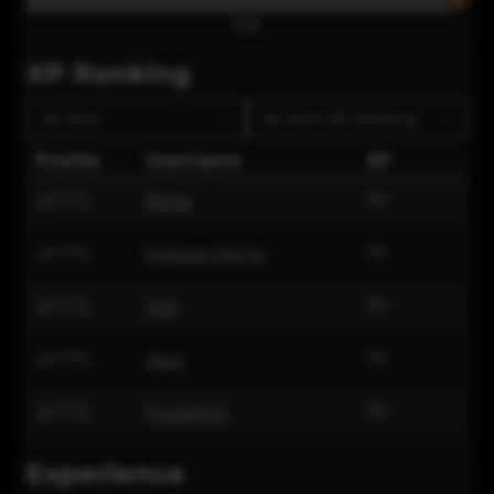
0
%
XP Ranking
All Time
All Time
XP Ranking
Positie
Username
XP
20775
Bolle
75
20775
Matteo Merla
75
20775
Clio
75
20775
Jaxx
75
20775
Foolie123
75
Experience