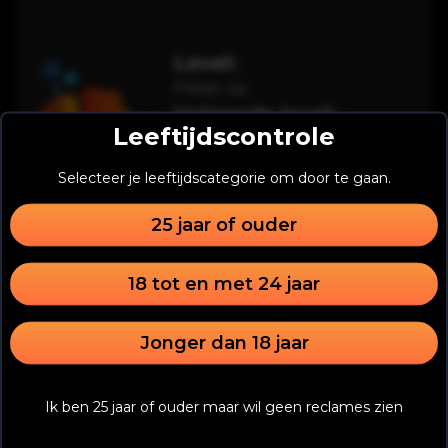
Level:
Poker vis
Volgende level:
Leeftijdscontrole
Poker debutant
Selecteer je leeftijdscategorie om door te gaan.
Achievements
25 jaar of ouder
Begin je pokercarrière
18 tot en met 24 jaar
Je hebt een account aangemaakt
Jonger dan 18 jaar
1
/
1
Ik ben 25 jaar of ouder maar wil geen reclames zien