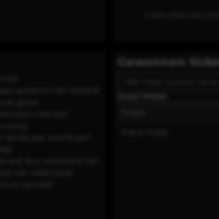
Finalist
ONK Poker 2019/2020
Finalist
ONK Poker 2022
Gewonnen ticke
rnet.
ONK Poker Summer Camp 
aan spelen in het holland
Soort ticket
 was gezet.
Finale
okerstars met een
rvaring
Halve finale
t eerste jaar won ik een
ijk.
ildcard, dus verzekerd van
 rest van nederland
 en sportief....