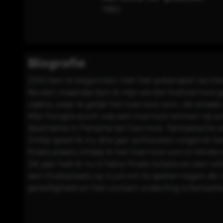
1682
van Lopik
Pokerkampioenschap van Linschoten
27-11-2022 14:30:00
Biografie
2010 ben ik begonnen met het pokerspel via inte
Na een maandje ben ik mijn eerste livetoernooi g
casino, waar ik gelijk het toernooi won...de smaak
Mijn hoogte punt was een toernooi winnen op p
deelname in Panama lpt toernooi....fantastische e
Onkp speel ik nu drie jaar achtereen volgend..he
finale plaats omdat ik het toernooi won in Kinderd
Dit jaar heb ik nu 5 halve finale tickets en een w
een finaleplaats op 4 juli om te spelen tegen de
gezelligheid en het contact onderling is fantastisch