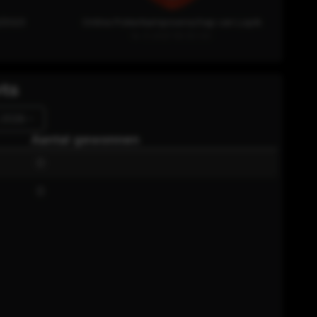
/2023
Online Pokerkampioenschap van Lopik
Pok
14-3-2021 18:30:00
ts
2026
Aantal gewonnen
0
0