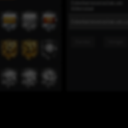
Pokerkampioenschap van
Willemstad
Pokerkampioenschap van Lo
Eerste
Vorige