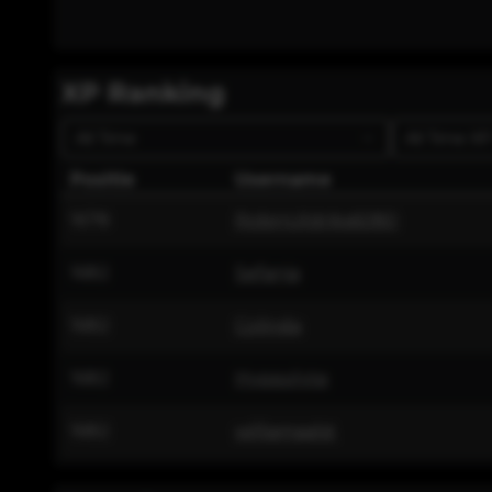
XP Ranking
All Time
All Time
XP
Positie
Username
1678
RobinUildriks6080
1682
Sefanja
1682
Colinda
1682
Hyppolyte
1682
williamaalst