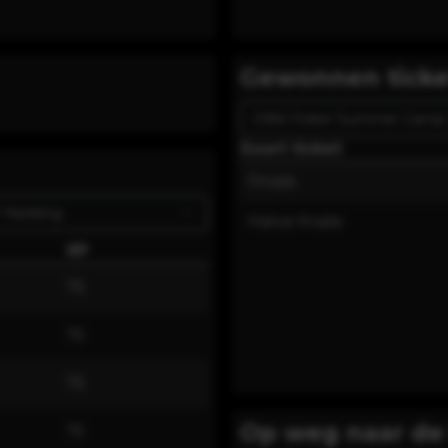
Gewonnen ticke
ONK Poker Summer Camp 
Soort ticket
Finale
 Ranking
Halve finale
XP
75
75
75
Op weg naar de 
75