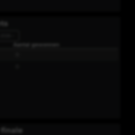
ts
2026
Aantal gewonnen
0
0
finale