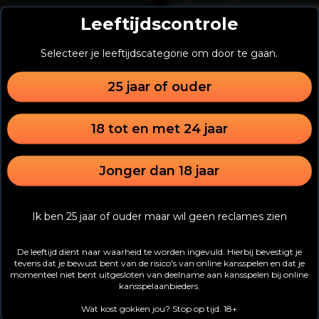
Leeftijdscontrole
75
Selecteer je leeftijdscategorie om door te gaan.
Resultaten
25 jaar of ouder
Toernooi
Locatie
18 tot en met 24 jaar
Eerste
Vorige
Jonger dan 18 jaar
Ik ben 25 jaar of ouder maar wil geen reclames zien
De leeftijd dient naar waarheid te worden ingevuld. Hierbij bevestigt je
tevens dat je bewust bent van de risico's van online kansspelen en dat je
momenteel niet bent uitgesloten van deelname aan kansspelen bij online
kansspelaanbieders.
carrière
Wat kost gokken jou? Stop op tijd. 18+