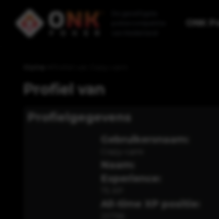
De gezelligste
ONK P
pokercompetitie
van Nederland
Home
>
Profiel van Crazy-cami
Profiel van
Profielgegevens
Gebruikersnaam:
Crazy-cami
Naam:
Experience:
75
XP
All-time XP positie:
20766