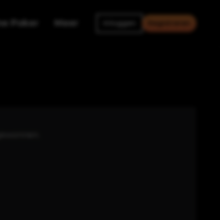
ne Poker
Meer
Inloggen
Registreren
 gewonnen.